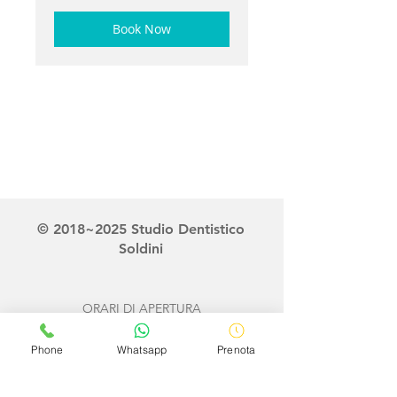
Book Now
© 2018~2025 Studio Dentistico
Soldini
ORARI DI APERTURA
Lunedì – Venerdì 9:00 ~19:30
Phone
Whatsapp
Prenota
Via Monte Cervino 1 - 22074 Lomazzo