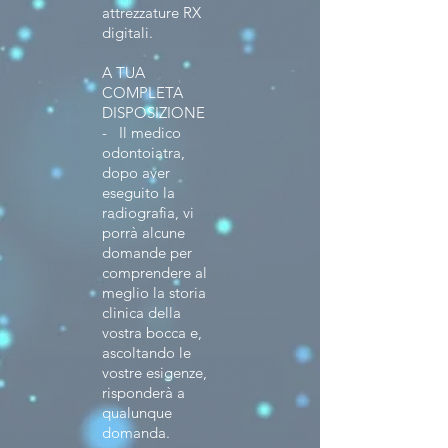
attrezzature RX
digitali.
A TUA
COMPLETA
DISPOSIZIONE
- Il medico
odontoiatra,
dopo aver
eseguito la
radiografia, vi
porrà alcune
domande per
comprendere al
meglio la storia
clinica della
vostra bocca e,
ascoltando le
vostre esigenze,
risponderà a
qualunque
domanda.