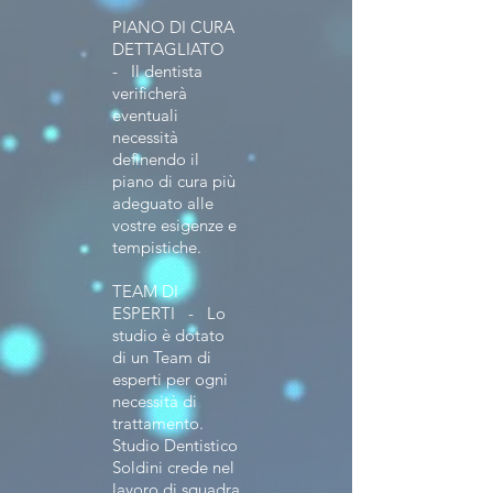
PIANO DI CURA
DETTAGLIATO
- Il dentista
verificherà
eventuali
necessità
definendo il
piano di cura più
adeguato alle
vostre esigenze e
tempistiche.
TEAM DI
ESPERTI - Lo
studio è dotato
di un Team di
esperti per ogni
necessità di
trattamento.
Studio Dentistico
Soldini crede nel
lavoro di squadra