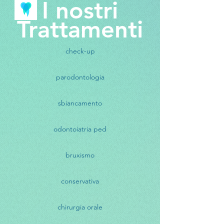
I nostri
Trattamenti
check-up
parodontologia
sbiancamento
odontoiatria ped
bruxismo
conservativa
chirurgia orale