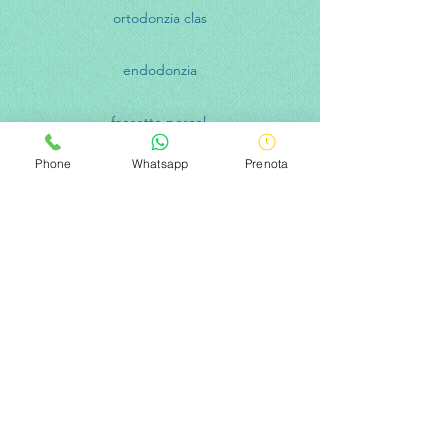
ortodonzia clas
endodonzia
faccette porcel.
Phone
Whatsapp
Prenota
implantologia c i
ortodonzia inv
gnatologia
faccette lumineers
implantologia
protesi fisse