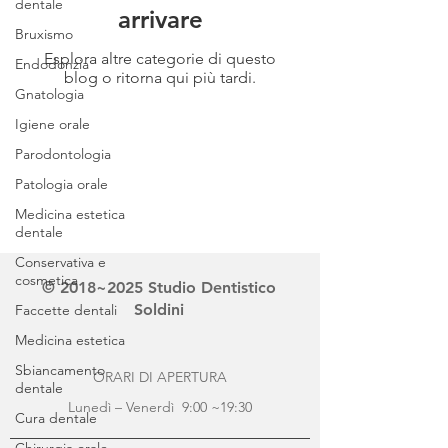
dentale
arrivare
Bruxismo
Esplora altre categorie di questo
Endodonzia
blog o ritorna qui più tardi.
Gnatologia
Igiene orale
Parodontologia
Patologia orale
Medicina estetica
dentale
Conservativa e
cosmetica
© 2018~2025 Studio Dentistico
Soldini
Faccette dentali
Medicina estetica
Sbiancamento
ORARI DI APERTURA
dentale
Lunedì – Venerdì 9:00 ~19:30
Cura dentale