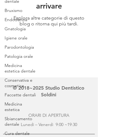
dentale
arrivare
Bruxismo
Esplora altre categorie di questo
Endodonzia
blog o ritorna qui più tardi.
Gnatologia
Igiene orale
Parodontologia
Patologia orale
Medicina
estetica dentale
Conservativa e
cosmetica
© 2018~2025 Studio Dentistico
Soldini
Faccette dentali
Medicina
estetica
ORARI DI APERTURA
Sbiancamento
dentale
Lunedì – Venerdì 9:00 ~19:30
Cura dentale