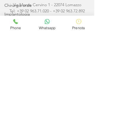
Via Monte Cervino 1 - 22074 Lomazzo
Chirurgia orale
Tel:
+39 02 963.71.020
-
+39 02 963.72.892
Implantologia
Odontoiatria
Phone
Whatsapp
Prenota
conservativa
Odontoiatria
pediatrica
Ortodonzia
info@studiodentisticosoldini.it
Ortodonzia
invisibile
Protesi
Avviso
Le informazioni contenute in questo sito non
Sedazione
devono essere intese come sostitutive del
cosciente
parere clinico del medico, pertanto non
Denti
vanno utilizzate come strumento di
autodiagnosi o di automedicazione. I
Prima visita
consigli forniti via e-mail vanno intesi come
meri suggerimenti di comportamento. La
visita medica tradizionale rappresenta il solo
strumento diagnostico per un efficace
trattamento terapeutico.