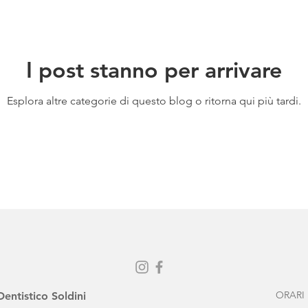
dentale
Chirurgia orale
Implantologia
Odontoiatria
I post stanno per arrivare
odonzia
Ortodonzia invisibile
Protesi
Sedazione cos
Esplora altre categorie di questo blog o ritorna qui più tardi.
ORARI
ntistico Soldini