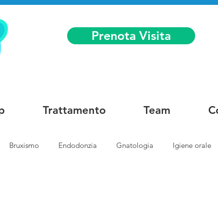
Prenota Visita
p
Trattamento
Team
C
Bruxismo
Endodonzia
Gnatologia
Igiene orale
etica dentale
Conservativa e cosmetica
Faccette dentali