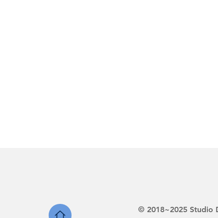
Sbiancamento dentale
Cura 
Odontoiatria pediatrica
Ort
Prima visita
© 2018~2025 Studio De