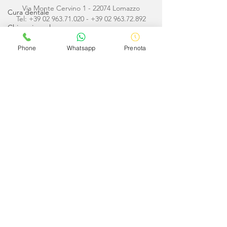
Via Monte Cervino 1 - 22074 Lomazzo
Cura dentale
Tel:
+39 02 963.71.020
-
+39 02 963.72.892
Chirurgia orale
Implantologia
Phone
Whatsapp
Prenota
Odontoiatria
conservativa
Odontoiatria
pediatrica
info@studiodentisticosoldini.it
Ortodonzia
Ortodonzia
Avviso
invisibile
Le informazioni contenute in questo sito non
Protesi
devono essere intese come sostitutive del
parere clinico del medico, pertanto non
Sedazione
vanno utilizzate come strumento di
cosciente
autodiagnosi o di automedicazione. I
Denti
consigli forniti via e-mail vanno intesi come
meri suggerimenti di comportamento. La
Prima visita
visita medica tradizionale rappresenta il solo
strumento diagnostico per un efficace
trattamento terapeutico.