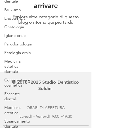
dentale
arrivare
Bruxismo
Esplora altre categorie di questo
Endodonzia
blog o ritorna qui più tardi.
Gnatologia
Igiene orale
Parodontologia
Patologia orale
Medicina
estetica
dentale
Conservativa e
© 2018~2025 Studio Dentistico
cosmetica
Soldini
Faccette
dentali
Medicina
ORARI DI APERTURA
estetica
Lunedì – Venerdì 9:00 ~19:30
Sbiancamento
dentale