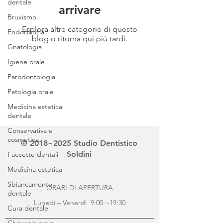
dentale
arrivare
Bruxismo
Esplora altre categorie di questo
Endodonzia
blog o ritorna qui più tardi.
Gnatologia
Igiene orale
Parodontologia
Patologia orale
Medicina estetica
dentale
Conservativa e
cosmetica
© 2018~2025 Studio Dentistico
Soldini
Faccette dentali
Medicina estetica
Sbiancamento
ORARI DI APERTURA
dentale
Lunedì – Venerdì 9:00 ~19:30
Cura dentale