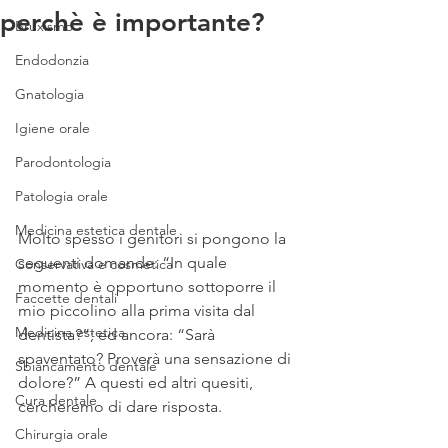
perchè è importante?
Bruxismo
Endodonzia
Gnatologia
Igiene orale
Parodontologia
Patologia orale
Medicina estetica dentale
Molto spesso i genitori si pongono la 
seguenti domande: “In quale 
Conservativa e cosmetica
momento è opportuno sottoporre il 
Faccette dentali
mio piccolino alla prima visita dal 
Medicina estetica
dentista?”; ed ancora: “Sarà 
spaventato? Proverà una sensazione di 
Sbiancamento dentale
dolore?” A questi ed altri quesiti, 
Cura dentale
cercheremo di dare risposta.
Chirurgia orale