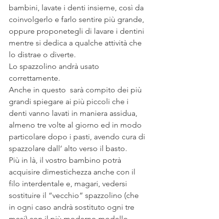
bambini, lavate i denti insieme, così da 
coinvolgerlo e farlo sentire più grande, 
oppure proponetegli di lavare i dentini 
mentre si dedica a qualche attività che 
lo distrae o diverte.
Lo spazzolino andrà usato 
correttamente.
Anche in questo  sarà compito dei più 
grandi spiegare ai più piccoli che i 
denti vanno lavati in maniera assidua, 
almeno tre volte al giorno ed in modo 
particolare dopo i pasti, avendo cura di 
spazzolare dall’ alto verso il basto.
Più in là, il vostro bambino potrà 
acquisire dimestichezza anche con il 
filo interdentale e, magari, vedersi 
sostituire il “vecchio” spazzolino (che 
in ogni caso andrà sostituto ogni tre 
mesi) con il più moderno modello 