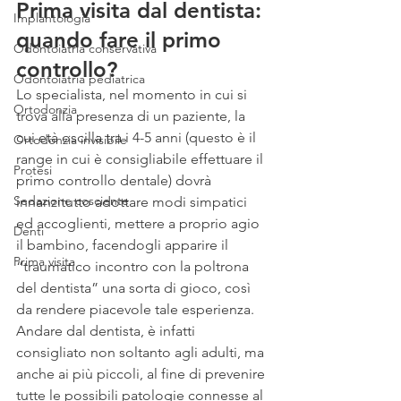
Prima visita dal dentista: 
Implantologia
quando fare il primo 
Odontoiatria conservativa
controllo?
Odontoiatria pediatrica
Lo specialista, nel momento in cui si 
Ortodonzia
trova alla presenza di un paziente, la 
cui età oscilla tra i 4-5 anni (questo è il 
Ortodonzia invisibile
range in cui è consigliabile effettuare il 
Protesi
primo controllo dentale) dovrà 
Sedazione cosciente
innanzitutto adottare modi simpatici 
ed accoglienti, mettere a proprio agio 
Denti
il bambino, facendogli apparire il 
Prima visita
“traumatico incontro con la poltrona 
del dentista” una sorta di gioco, così 
da rendere piacevole tale esperienza.
Andare dal dentista, è infatti 
consigliato non soltanto agli adulti, ma 
anche ai più piccoli, al fine di prevenire 
tutte le possibili patologie connesse al 