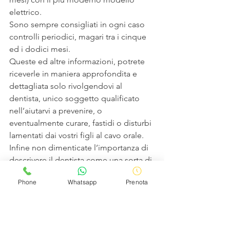
elettrico.
Sono sempre consigliati in ogni caso 
controlli periodici, magari tra i cinque 
ed i dodici mesi.
Queste ed altre informazioni, potrete 
riceverle in maniera approfondita e 
dettagliata solo rivolgendovi al 
dentista, unico soggetto qualificato 
nell’aiutarvi a prevenire, o 
eventualmente curare, fastidi o disturbi 
lamentati dai vostri figli al cavo orale.
Infine non dimenticate l’importanza di 
descrivere il dentista come una sorta di 
amico, come una figura positiva, 
Phone
Whatsapp
Prenota
adottando un atteggiamento sereno, 
solo in questo modo il piccolino 
affronterà con lo spirito giusti anche le 
eventuali visite future.