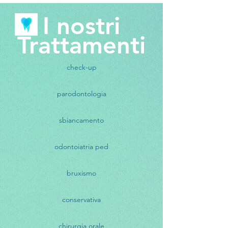
I nostri
Trattamenti
check-up
parodontologia
sbiancamento
odontoiatria ped
bruxismo
conservativa
chirurgia orale