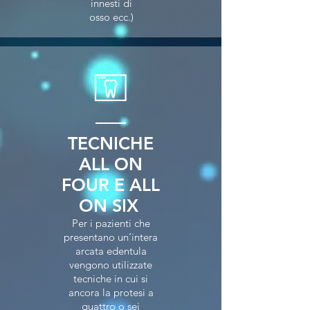
innesti di
osso ecc.)
TECNICHE
ALL ON
FOUR E ALL
ON SIX
Per i pazienti che
presentano un’intera
arcata edentula
vengono utilizzate
tecniche in cui si
ancora la protesi a
quattro o sei