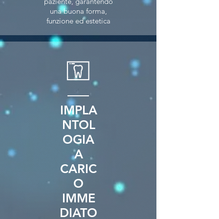
paziente, garantendo
una buona forma,
funzione ed estetica
IMPLA
NTOL
OGIA
A
CARIC
O
IMME
DIATO