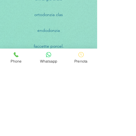
ortodonzia clas
endodonzia
faccette porcel.
Phone
Whatsapp
Prenota
implantologia c i
ortodonzia inv
gnatologia
faccette lumineers
implantologia