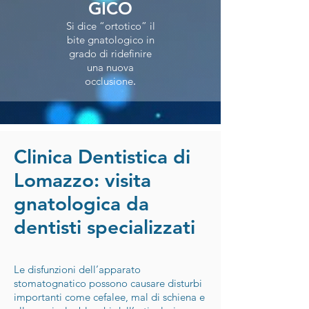
GICO
Si dice “ortotico” il
bite gnatologico in
grado di ridefinire
una nuova
.
occlusione
Clinica Dentistica di
Lomazzo: visita
gnatologica da
dentisti specializzati
Le disfunzioni dell’apparato
stomatognatico possono causare disturbi
importanti come cefalee, mal di schiena e