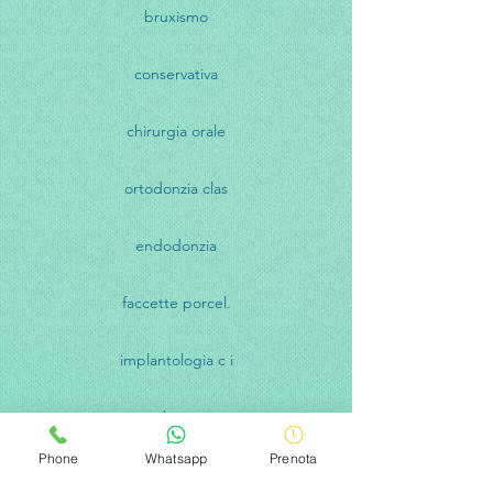
bruxismo
conservativa
chirurgia orale
ortodonzia clas
endodonzia
faccette porcel.
implantologia c i
ortodonzia inv
Phone
Whatsapp
Prenota
gnatologia