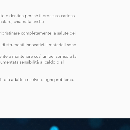
alto e dentina perché il processo carioso
analare, chiamata anche
ripristinare completamente la salute dei
 di strumenti innovativi. I materiali sono
dente e mantenere così un bel sorriso e la
umentata sensibilità al caldo o al
ti più adatti a risolvere ogni problema.