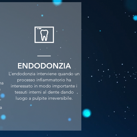
ENDODONZIA
L’endodonzia interviene quando un
processo infiammatorio ha
na
interessato in modo importante i
a
tessuti interni al dente dando
luogo a pulpite irreversibile.
”
la