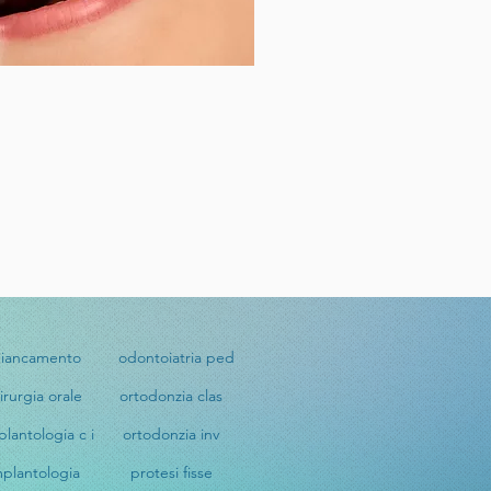
biancamento
odontoiatria ped
irurgia orale
ortodonzia clas
plantologia c i
ortodonzia inv
mplantologia
protesi fisse