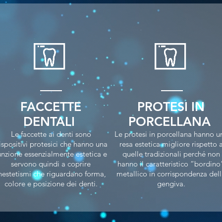
FACCETTE
PROTESI IN
DENTALI
PORCELLANA
Le faccette ai denti sono
Le protesi in porcellana hanno u
ispositivi protesici che hanno una
resa estetica migliore rispetto 
unzione essenzialmente estetica e
quelle tradizionali perché non
servono quindi a coprire
hanno il caratteristico “bordino
nestetismi che riguardano forma,
metallico in corrispondenza del
colore e posizione dei denti.
gengiva.