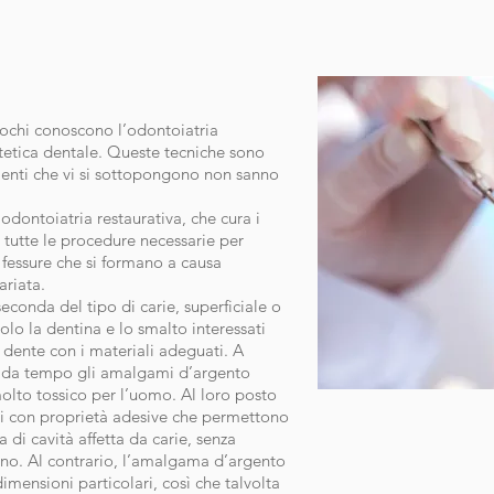
pochi conoscono l’odontoiatria
tetica dentale. Queste tecniche sono
ienti che vi si sottopongono non sanno
’odontoiatria restaurativa, che cura i
i tutte le procedure necessarie per
e fessure che si formano a causa
ariata.
econda del tipo di carie, superficiale o
lo la dentina e lo smalto interessati
l dente con i materiali adeguati. A
i da tempo gli amalgami d’argento
lto tossico per l’uomo. Al loro posto
ti con proprietà adesive che permettono
a di cavità affetta da carie, senza
no. Al contrario, l’amalgama d’argento
imensioni particolari, così che talvolta