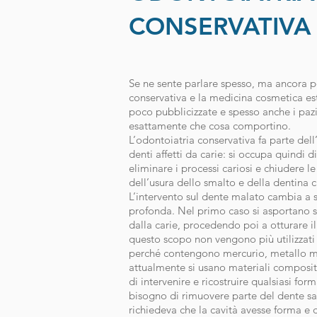
CONSERVATIVA
Se ne sente parlare spesso, ma ancora 
conservativa e la medicina cosmetica es
poco pubblicizzate e spesso anche i paz
esattamente che cosa comportino.
L’odontoiatria conservativa fa parte dell
denti affetti da carie: si occupa quindi d
eliminare i processi cariosi e chiudere l
dell’usura dello smalto e della dentina c
L’intervento sul dente malato cambia a s
profonda. Nel primo caso si asportano so
dalla carie, procedendo poi a otturare i
questo scopo non vengono più utilizzat
perché contengono mercurio, metallo mo
attualmente si usano materiali composi
di intervenire e ricostruire qualsiasi form
bisogno di rimuovere parte del dente sa
richiedeva che la cavità avesse forma e d