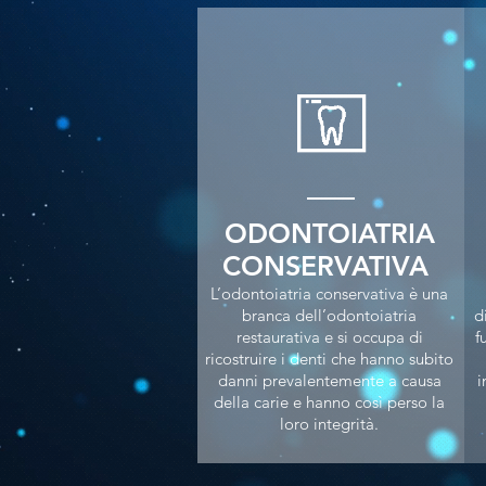
ODONTOIATRIA
CONSERVATIVA
L’odontoiatria conservativa è una
branca dell’odontoiatria
d
restaurativa e si occupa di
f
ricostruire i denti che hanno subito
danni prevalentemente a causa
i
della carie e hanno così perso la
loro integrità.