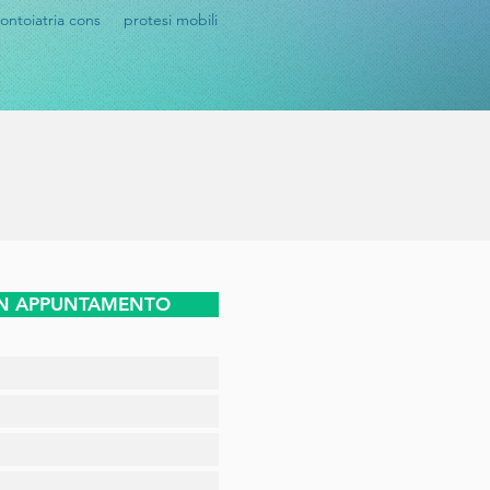
ontoiatria cons
protesi mobili
UN APPUNTAMENTO