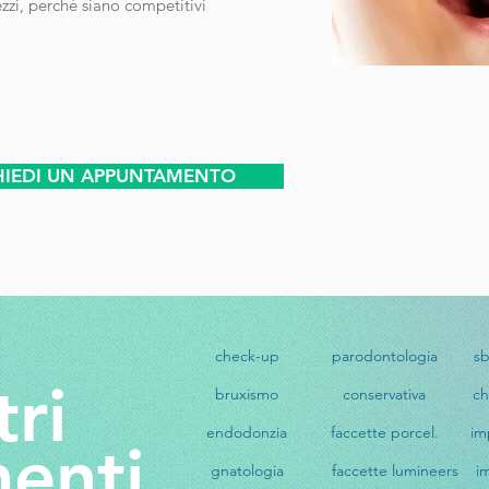
i, perché siano competitivi
HIEDI UN APPUNTAMENTO
check-up
parodontologia
s
tri
bruxismo
conservativa
ch
endodonzia
faccette porcel.
im
menti
gnatologia
faccette lumineers
i