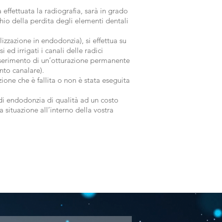
 effettuata la radiografia, sarà in grado
chio della perdita degli elementi dentali
zazione in endodonzia), si effettua su
ed irrigati i canali delle radici
nserimento di un’otturazione permanente
nto canalare).
ione che è fallita o non è stata eseguita
 di endodonzia di qualità ad un costo
 situazione all’interno della vostra