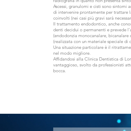
radiografia in quanto non presenta sint
Ascessi, granulomi e cisti sono sintomi an
di intervenire prontamente per trattare l
coinvolti (nei casi più gravi sarà necess
Il trattamento endodontico, anche conos
denti decidui o permanenti e prevede l’a
(endodonzia monocanalare, bicanalare o 
(realizzata con un materiale speciale di
Una situazione particolare è il ritrattam
nel modo migliore.
Affidandosi alla Clinica Dentistica di L
vantaggioso, svolto da professionisti att
bocca.
PRENOTA IL TUO CHECK 