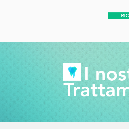
RI
I nos
Trattam