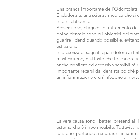
Una branca importante dell’Odontoiatri
Endodonzia: una scienza medica che si oc
interni del dente.
Prevenzione, diagnosi e trattamento dell
polpa dentale sono gli obiettivi dei tr
guarire i denti quando possibile, evitan
estrazione.
In presenza di segnali quali dolore ai lin
masticazione, piuttosto che toccando la 
anche gonfiore ed eccessiva sensibilità r
importante recarsi dal dentista poiché 
un’infiammazione o un’infezione al nerv
La vera causa sono i batteri presenti all
esterno che è impermeabile. Tuttavia, nei
funzione, portando a situazioni infiammat