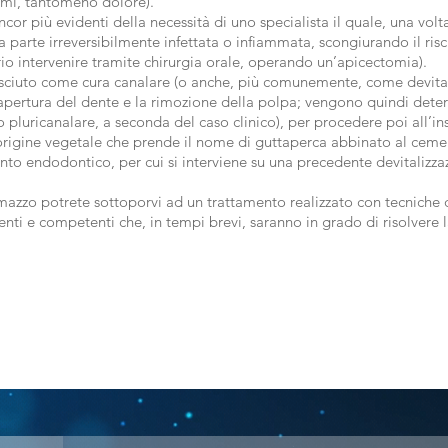
omi, tantomeno dolore).
cor più evidenti della necessità di uno specialista il quale, una volta
a parte irreversibilmente infettata o infiammata, scongiurando il ris
ario intervenire tramite chirurgia orale, operando un’apicectomia).
ciuto come cura canalare (o anche, più comunemente, come devitaliz
pertura del dente e la rimozione della polpa; vengono quindi detersi 
pluricanalare, a seconda del caso clinico), per procedere poi all’i
 origine vegetale che prende il nome di guttaperca abbinato al ceme
ento endodontico, per cui si interviene su una precedente devitalizzaz
omazzo potrete sottoporvi ad un trattamento realizzato con tecniche
enti e competenti che, in tempi brevi, saranno in grado di risolvere la
UP