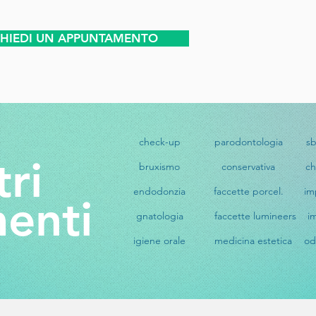
CHIEDI UN APPUNTAMENTO
check-up
parodontologia
s
tri
bruxismo
conservativa
ch
endodonzia
faccette porcel.
im
enti
gnatologia
faccette lumineers
i
igiene orale
medicina estetica
od