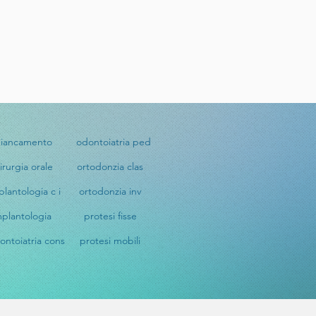
biancamento
odontoiatria ped
irurgia orale
ortodonzia clas
plantologia c i
ortodonzia inv
mplantologia
protesi fisse
ontoiatria cons
protesi mobili