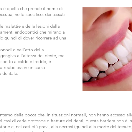
a è quella che prende il nome di
cupa, nello specifico, dei tessuti
e malattie e delle lesioni della
attamenti endodontici che mirano a
do quindi di dover ricorrere ad una
fonodi o nell’atto della
gengiva all’altezza del dente, ma
ispetto a caldo e freddo, è
potrebbe essere in corso
o dentale.
’interno della bocca che, in situazioni normali, non hanno accesso al
 casi di carie profonde o fratture dei denti, questa barriera non è i
orie e, nei casi più gravi, alla necrosi (quindi alla morte del tessuto