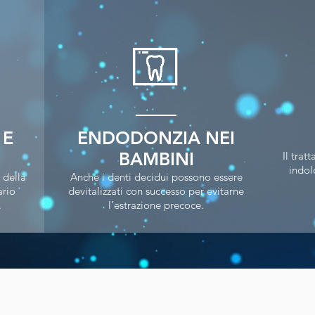
 E
ENDODONZIA NEI
BAMBINI
Il tra
indolo
 della
Anche i denti decidui possono essere
ario
devitalizzati con successo per evitarne
.
l’estrazione precoce.