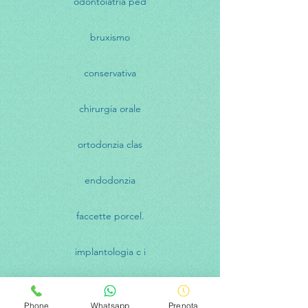
odontoiatria ped
bruxismo
conservativa
chirurgia orale
ortodonzia clas
endodonzia
faccette porcel.
implantologia c i
ortodonzia inv
Phone
Whatsapp
Prenota