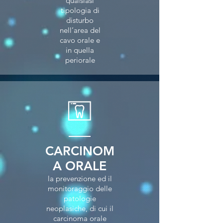
qualsiasi
tipologia di
disturbo
nell’area del
cavo orale e
in quella
periorale
CARCINOM
A ORALE
la prevenzione ed il
monitoraggio delle
patologie
neoplasiche, di cui il
carcinoma orale